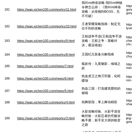
我叫mt神庙攻略-我叫mt神秘
htt
令牌怎么得：《我叫mt神庙
181
https://wap.xichen100.com/works/11.html
gon
攻略：从怪物到BOSS，无
gon
不可破》
王者荣耀策略指南：制定无
htt
182
https://wap.xichen100.com/works/10.html
lyu
往不利的攻略
王权战争手游(王权战争手游
htt
183
https://wap.xichen100.com/works/9.html
攻略：王权之争：策略对
zhe
zhi
决，霸业雄途)
htt
王国纪元装备分解指南
184
https://wap.xichen100.com/works/8.html
zhu
狐妖传：九尾魅影，倾城之
htt
185
https://wap.xichen100.com/news/7.html
mei
妖
热血虎卫之锋刃羽翼，叱咤
htt
186
https://wap.xichen100.com/news/6.html
ren
疆场
热血三国：打造建筑图纸的
htt
187
https://wap.xichen100.com/news/5.html
zao-
秘籍
htt
炫舞驭指，掌上舞动精彩
188
https://wap.xichen100.com/works/4.html
sha
火影攻略经验、火影手游攻
htt
略经验：火影忍者的究极攻
189
https://wap.xichen100.com/works/3.html
jing
略手册：新手至大师的蜕变
gong
之路