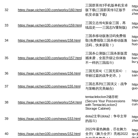
三国群英传3手机版单机安卓
htt
32
https://wap.xichen100.com/works/160.html
版下载(三国群英传3正版手
chu
zhe
机安卓版下载)
三国立志传4(振奋三国，再
htt
33
https://wap.xichen100.com/works/159.html
zhe
续战史——三国志IV重制版)
三国杀移动版激活码免费领
htt
34
https://wap.xichen100.com/news/158.html
取(免费领取三国杀移动版激
ban-
huo
活码，快来获取！)
三国杀公测版(三国杀新版震
htt
35
https://wap.xichen100.com/works/157.html
撼来袭，全面升级让你体验
ban-
bu-
不一样的三国战斗)
三国无双4(《三国无双4》：
htt
36
https://wap.xichen100.com/news/156.html
san
华丽过篇的战争史诗。)
三国志系列(三国演义：战争
htt
37
https://wap.xichen100.com/news/155.html
guo
与策略的完美融合)
tentaclelocker2储存柜
htt
(Secure Your Possessions
38
https://wap.xichen100.com/works/154.html
cun
with TentacleLocker2
Storage Cabinet)
dota2主宰(dota2：争夺主宰
htt
39
https://wap.xichen100.com/news/153.html
zhe
的战斗)
2022年最热舞曲，尽在舞力
htt
40
https://wap.xichen100.com/news/152.html
全开(《舞力全开》亮相2022
qu-j
qu.