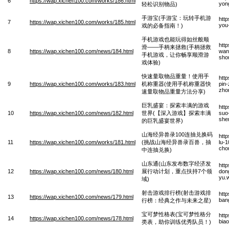
6
https://wap.xichen100.com/works/186.html
yon
轻松识别物品)
手游宝(手游宝：玩转手机游
htt
7
https://wap.xichen100.com/works/185.html
you
戏的必备指南！)
手机游戏也能玩得如丝般顺
htt
滑——手柄来拯救(手柄拯救
8
https://wap.xichen100.com/news/184.html
wan
手机游戏，让你畅享顺滑游
sho
戏体验)
快速量取物品重量！使用手
htt
9
https://wap.xichen100.com/works/183.html
机称重器(使用手机称重器快
pin
zho
速量取物品重量方法分享)
巨乳盛宴：探索丰满的游戏
htt
10
https://wap.xichen100.com/news/182.html
世界(【深入游戏】探索丰满
suo
she
的巨乳盛宴世界)
山海经异兽录100连抽兑换码
htt
11
https://wap.xichen100.com/works/181.html
(挑战山海经异兽录百兽，抽
lu-1
cho
中连抽兑换)
山东通(山东发布数字经济发
htt
12
https://wap.xichen100.com/news/180.html
展行动计划，重点扶持7个领
dong
yu.
域)
射击游戏排行榜(射击游戏排
htt
13
https://wap.xichen100.com/news/179.html
bang
行榜：经典之作与未来之星)
宝可梦性格表(宝可梦性格分
htt
14
https://wap.xichen100.com/news/178.html
bia
类表，助你训练优秀队员！)