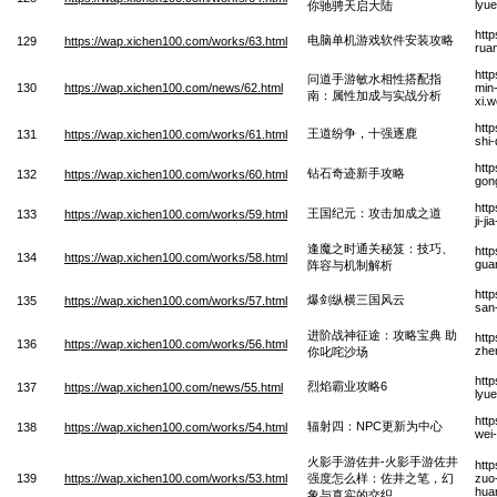
lyue
你驰骋天启大陆
htt
电脑单机游戏软件安装攻略
129
https://wap.xichen100.com/works/63.html
rua
htt
问道手游敏水相性搭配指
130
https://wap.xichen100.com/news/62.html
min-
南：属性加成与实战分析
xi.
htt
王道纷争，十强逐鹿
131
https://wap.xichen100.com/works/61.html
shi
htt
钻石奇迹新手攻略
132
https://wap.xichen100.com/works/60.html
gon
htt
王国纪元：攻击加成之道
133
https://wap.xichen100.com/works/59.html
ji-j
逢魔之时通关秘笈：技巧、
htt
134
https://wap.xichen100.com/works/58.html
guan
阵容与机制解析
htt
爆剑纵横三国风云
135
https://wap.xichen100.com/works/57.html
san
进阶战神征途：攻略宝典 助
htt
136
https://wap.xichen100.com/works/56.html
zhe
你叱咤沙场
htt
烈焰霸业攻略6
137
https://wap.xichen100.com/news/55.html
lyu
htt
辐射四：NPC更新为中心
138
https://wap.xichen100.com/works/54.html
wei
火影手游佐井-火影手游佐井
htt
139
https://wap.xichen100.com/works/53.html
强度怎么样：佐井之笔，幻
zuo
hua
象与真实的交织