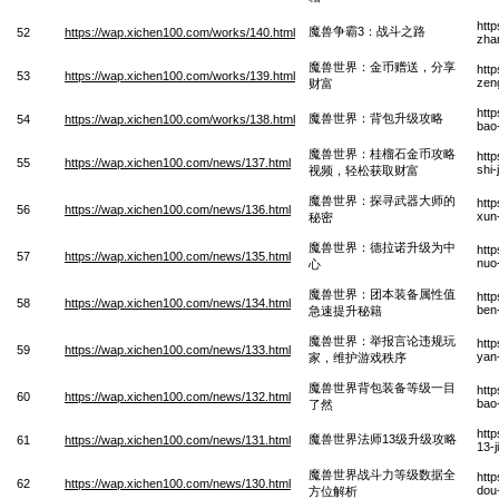
htt
魔兽争霸3：战斗之路
52
https://wap.xichen100.com/works/140.html
zha
魔兽世界：金币赠送，分享
htt
53
https://wap.xichen100.com/works/139.html
zen
财富
htt
魔兽世界：背包升级攻略
54
https://wap.xichen100.com/works/138.html
bao
魔兽世界：桂榴石金币攻略
htt
55
https://wap.xichen100.com/news/137.html
shi-
视频，轻松获取财富
魔兽世界：探寻武器大师的
htt
56
https://wap.xichen100.com/news/136.html
xun
秘密
魔兽世界：德拉诺升级为中
htt
57
https://wap.xichen100.com/news/135.html
nuo
心
魔兽世界：团本装备属性值
htt
58
https://wap.xichen100.com/news/134.html
ben-
急速提升秘籍
魔兽世界：举报言论违规玩
htt
59
https://wap.xichen100.com/news/133.html
yan
家，维护游戏秩序
魔兽世界背包装备等级一目
htt
60
https://wap.xichen100.com/news/132.html
bao
了然
htt
魔兽世界法师13级升级攻略
61
https://wap.xichen100.com/news/131.html
13-j
魔兽世界战斗力等级数据全
htt
62
https://wap.xichen100.com/news/130.html
dou-
方位解析