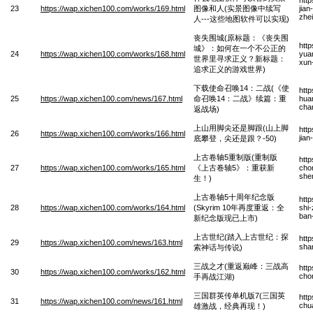
23
https://wap.xichen100.com/works/169.html
图像和人(实景图像中续写
jian
zhei
人---这些地图软件可以实现)
丧失围城(原标题：《丧失围
htt
城》：如何在一个不公正的
24
https://wap.xichen100.com/works/168.html
yuan
世界里寻求正义？新标题：
xun-
追求正义的游戏世界)
下载使命召唤14：二战(《使
htt
25
https://wap.xichen100.com/news/167.html
命召唤14：二战》续篇：重
hua
cha
返战场)
上山用脚尖还是脚跟(山上脚
htt
26
https://wap.xichen100.com/works/166.html
jian
底攀登，尖还是跟？-50)
上古卷轴5重制版(重制版
htt
27
https://wap.xichen100.com/works/165.html
《上古卷轴5》：重获新
cho
she
生！)
上古卷轴5十周年纪念版
htt
28
https://wap.xichen100.com/works/164.html
(Skyrim 10年再度重返：全
shi-
ban
新纪念版现已上市)
上古世纪(踏入上古世纪：探
htt
29
https://wap.xichen100.com/news/163.html
sha
索神话与传说)
三战之才(重返巅峰：三战高
htt
30
https://wap.xichen100.com/works/162.html
cho
手再战江湖)
三国群英传单机版7(三国英
htt
31
https://wap.xichen100.com/news/161.html
chua
雄激战，经典再现！)