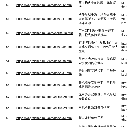
葵：枪火中的玫瑰，无畏绽
htt
150
https://wap.xichen100.com/news/42.html
de-
放
格斗游戏手游、格斗游戏手
htt
151
https://wap.xichen100.com/news/41.html
游破解版：功夫无双：激燃
you
jia
格斗江湖
苹果CF手游体验服一键下
htt
152
https://wap.xichen100.com/works/40.html
ti-y
载，抢先体验新版本
有哪些5v5的手游;5v5的手游
htt
153
https://wap.xichen100.com/news/39.html
游戏有哪些：热门5v5手游大
sho
dia
盘点
艾米之光攻略指南，助你探
htt
154
https://wap.xichen100.com/news/38.html
lyue
索少女的内心世界
暗影国度艾泽拉斯：星辰升
htt
155
https://wap.xichen100.com/news/37.html
la-
华
联机版圣安地列斯：单机游
htt
156
https://wap.xichen100.com/news/36.html
lie-
戏数据恢复攻略
无网络台式电脑：单机游戏
htt
157
https://wap.xichen100.com/works/35.html
dia
安装攻略
htt
网吧单机游戏搬迁指南
158
https://wap.xichen100.com/works/34.html
ban
htt
新古龙群侠传手游
159
https://wap.xichen100.com/news/33.html
chu
红警：限制电脑建筑数量的