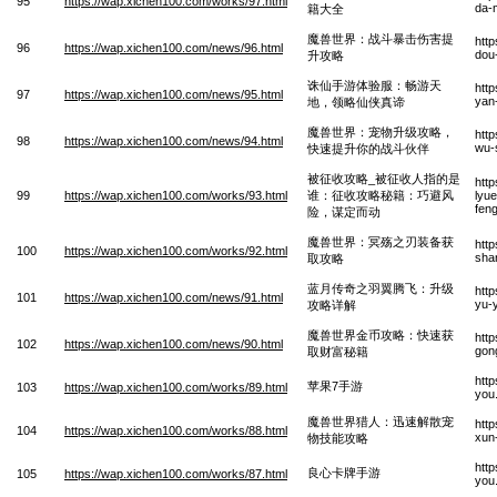
95
https://wap.xichen100.com/works/97.html
da-
籍大全
魔兽世界：战斗暴击伤害提
htt
96
https://wap.xichen100.com/news/96.html
dou
升攻略
诛仙手游体验服：畅游天
htt
97
https://wap.xichen100.com/news/95.html
yan-
地，领略仙侠真谛
魔兽世界：宠物升级攻略，
htt
98
https://wap.xichen100.com/news/94.html
wu-
快速提升你的战斗伙伴
被征收攻略_被征收人指的是
htt
99
https://wap.xichen100.com/works/93.html
谁：征收攻略秘籍：巧避风
lyue
fen
险，谋定而动
魔兽世界：冥殇之刃装备获
htt
100
https://wap.xichen100.com/works/92.html
sha
取攻略
蓝月传奇之羽翼腾飞：升级
htt
101
https://wap.xichen100.com/news/91.html
yu-y
攻略详解
魔兽世界金币攻略：快速获
htt
102
https://wap.xichen100.com/news/90.html
gong
取财富秘籍
htt
苹果7手游
103
https://wap.xichen100.com/works/89.html
you
魔兽世界猎人：迅速解散宠
htt
104
https://wap.xichen100.com/works/88.html
xun
物技能攻略
htt
良心卡牌手游
105
https://wap.xichen100.com/works/87.html
you