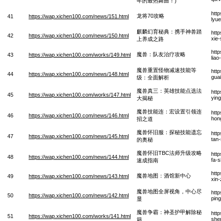
年的最热舞曲！)
htt
龙将70攻略
41
https://wap.xichen100.com/news/151.html
lyu
麒麟幻育秘典：携手神兽踏
htt
42
https://wap.xichen100.com/news/150.html
xie
上养成之路
htt
魔兽：队友治疗攻略
43
https://wap.xichen100.com/works/149.html
lia
魔兽重置怪物减速技能等
htt
44
https://wap.xichen100.com/news/148.html
guai
级：全面解析
魔兽真三：英雄技能点选法
htt
45
https://wap.xichen100.com/works/147.html
ying
大揭秘
魔兽技能连：宏设置引领连
htt
46
https://wap.xichen100.com/news/146.html
hong
招之道
魔兽怀旧服：探秘技能遗忘
htt
47
https://wap.xichen100.com/news/145.html
tan
的奥秘
魔兽怀旧TBC法师升级攻略
htt
48
https://wap.xichen100.com/news/144.html
fa-
速成指南
htt
魔兽地图：酒馆新中心
49
https://wap.xichen100.com/news/143.html
xin
魔兽地图全屏视角，中心尽
htt
50
https://wap.xichen100.com/news/142.html
ping
显
魔兽争霸：神圣护甲解除秘
htt
51
https://wap.xichen100.com/works/141.html
shen
籍