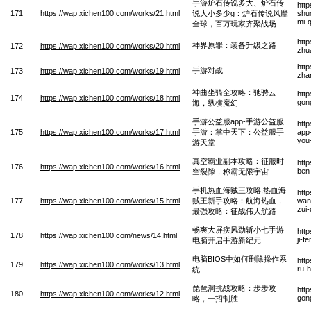
手游炉石传说多大、炉石传
htt
171
https://wap.xichen100.com/works/21.html
说大小多少g：炉石传说风靡
shu
mi-
全球，百万玩家齐聚战场
htt
神界原罪：装备升级之路
172
https://wap.xichen100.com/works/20.html
zhua
htt
手游对战
173
https://wap.xichen100.com/works/19.html
zha
神曲坐骑全攻略：驰骋云
htt
174
https://wap.xichen100.com/works/18.html
gon
海，纵横魔幻
手游公益服app-手游公益服
htt
175
https://wap.xichen100.com/works/17.html
手游：掌中天下：公益服手
app
you
游天堂
真空霸业副本攻略：征服时
htt
176
https://wap.xichen100.com/works/16.html
ben
空裂隙，称霸无限宇宙
手机热血海贼王攻略,热血海
htt
177
https://wap.xichen100.com/works/15.html
贼王新手攻略：航海热血，
wan
zui
最强攻略：征战伟大航路
畅爽大屏疾风劲斩小七手游
htt
178
https://wap.xichen100.com/news/14.html
ji-f
电脑开启手游新纪元
电脑BIOS中如何删除操作系
htt
179
https://wap.xichen100.com/works/13.html
ru-
统
琵琶洞挑战攻略：步步攻
htt
180
https://wap.xichen100.com/works/12.html
gon
略，一招制胜