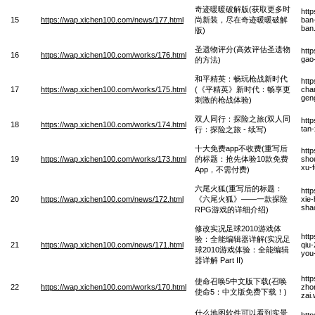
奇迹暖暖破解版(获取更多时
htt
15
https://wap.xichen100.com/news/177.html
尚新装，尽在奇迹暖暖破解
ban-
ban
版)
圣遗物评分(高效评估圣遗物
htt
16
https://wap.xichen100.com/works/176.html
gao
的方法)
和平精英：畅玩枪战新时代
htt
17
https://wap.xichen100.com/works/175.html
(《平精英》新时代：畅享更
chan
geng
刺激的枪战体验)
双人同行：探险之旅(双人同
htt
18
https://wap.xichen100.com/works/174.html
tan-
行：探险之旅 - 续写)
十大免费app不收费(重写后
htt
19
https://wap.xichen100.com/works/173.html
的标题：抢先体验10款免费
shou
xu-f
App，不需付费)
六尾火狐(重写后的标题：
htt
20
https://wap.xichen100.com/news/172.html
《六尾火狐》——一款探险
xie-
sha
RPG游戏的详细介绍)
修改实况足球2010游戏体
htt
验：全能编辑器详解(实况足
21
https://wap.xichen100.com/news/171.html
qiu-
球2010游戏体验：全能编辑
you-
器详解 Part II)
htt
使命召唤5中文版下载(召唤
22
https://wap.xichen100.com/works/170.html
zho
使命5：中文版免费下载！)
zai
什么地图软件可以看到实景
htt