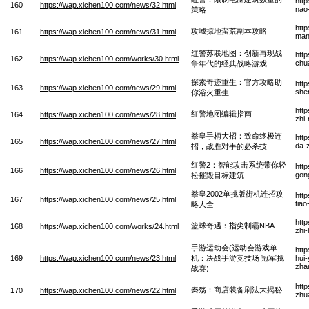
htt
160
https://wap.xichen100.com/news/32.html
nao
策略
htt
攻城掠地蛮荒副本攻略
161
https://wap.xichen100.com/news/31.html
man
红警苏联地图：创新再现战
htt
162
https://wap.xichen100.com/works/30.html
chu
争年代的经典战略游戏
探索奇迹重生：官方攻略助
htt
163
https://wap.xichen100.com/news/29.html
she
你浴火重生
http
红警地图编辑指南
164
https://wap.xichen100.com/news/28.html
zhi
拳皇手柄大招：致命终极连
htt
165
https://wap.xichen100.com/news/27.html
da-
招，战胜对手的必杀技
红警2：智能攻击系统带你轻
htt
166
https://wap.xichen100.com/news/26.html
gong
松摧毁目标建筑
拳皇2002单挑版街机连招攻
htt
167
https://wap.xichen100.com/news/25.html
tiao
略大全
http
篮球奇遇：指尖制霸NBA
168
https://wap.xichen100.com/works/24.html
zhi
手游运动会(运动会游戏单
htt
169
https://wap.xichen100.com/news/23.html
机：决战手游竞技场 冠军挑
hui-
zha
战赛)
htt
秦殇：商店装备刷法大揭秘
170
https://wap.xichen100.com/news/22.html
zhu