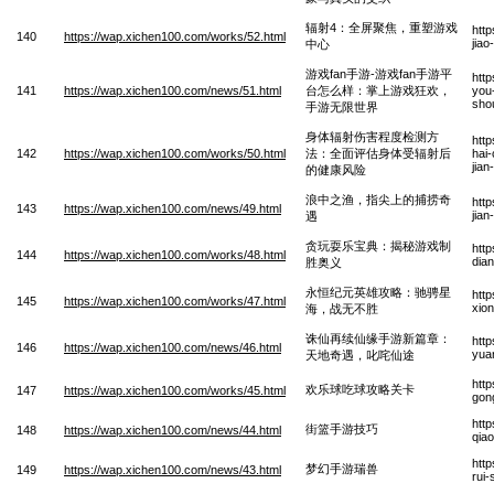
辐射4：全屏聚焦，重塑游戏
htt
140
https://wap.xichen100.com/works/52.html
jia
中心
游戏fan手游-游戏fan手游平
htt
141
https://wap.xichen100.com/news/51.html
台怎么样：掌上游戏狂欢，
you
sho
手游无限世界
身体辐射伤害程度检测方
htt
142
https://wap.xichen100.com/works/50.html
法：全面评估身体受辐射后
hai
jia
的健康风险
浪中之渔，指尖上的捕捞奇
htt
143
https://wap.xichen100.com/news/49.html
jia
遇
贪玩耍乐宝典：揭秘游戏制
htt
144
https://wap.xichen100.com/works/48.html
dian
胜奥义
永恒纪元英雄攻略：驰骋星
htt
145
https://wap.xichen100.com/works/47.html
xio
海，战无不胜
诛仙再续仙缘手游新篇章：
htt
146
https://wap.xichen100.com/news/46.html
yua
天地奇遇，叱咤仙途
htt
欢乐球吃球攻略关卡
147
https://wap.xichen100.com/works/45.html
gon
htt
街篮手游技巧
148
https://wap.xichen100.com/news/44.html
qia
htt
梦幻手游瑞兽
149
https://wap.xichen100.com/news/43.html
rui