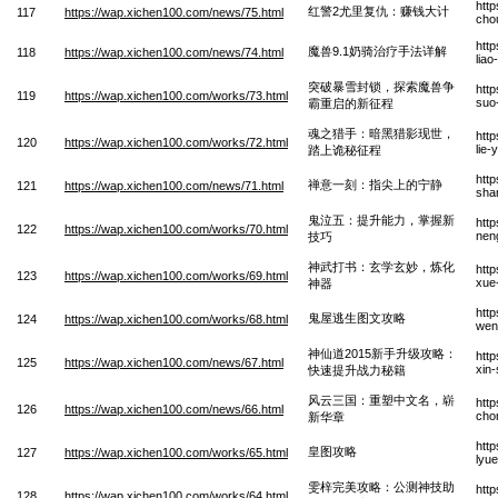
htt
红警2尤里复仇：赚钱大计
117
https://wap.xichen100.com/news/75.html
cho
htt
魔兽9.1奶骑治疗手法详解
118
https://wap.xichen100.com/news/74.html
liao
突破暴雪封锁，探索魔兽争
htt
119
https://wap.xichen100.com/works/73.html
suo
霸重启的新征程
魂之猎手：暗黑猎影现世，
htt
120
https://wap.xichen100.com/works/72.html
lie
踏上诡秘征程
htt
禅意一刻：指尖上的宁静
121
https://wap.xichen100.com/news/71.html
sha
鬼泣五：提升能力，掌握新
htt
122
https://wap.xichen100.com/works/70.html
neng
技巧
神武打书：玄学玄妙，炼化
htt
123
https://wap.xichen100.com/works/69.html
xue
神器
htt
鬼屋逃生图文攻略
124
https://wap.xichen100.com/works/68.html
wen
神仙道2015新手升级攻略：
htt
125
https://wap.xichen100.com/news/67.html
xin-
快速提升战力秘籍
风云三国：重塑中文名，崭
htt
126
https://wap.xichen100.com/news/66.html
cho
新华章
htt
皇图攻略
127
https://wap.xichen100.com/works/65.html
lyu
雯梓完美攻略：公测神技助
htt
128
https://wap.xichen100.com/works/64.html