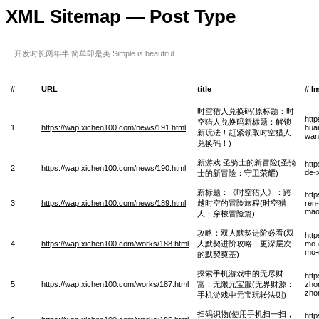
XML Sitemap — Post Type
开发时长两年半,简单即是美 Simple is beautiful...
#
URL
title
# I
时空猎人兑换码(原标题：时
htt
空猎人兑换码新标题：解锁
1
https://wap.xichen100.com/news/191.html
huan
新玩法！赶紧领取时空猎人
wan-
兑换码！)
新游戏 圣骑士的新冒险(圣骑
htt
2
https://wap.xichen100.com/news/190.html
de-
士的新冒险：守卫荣耀)
新标题：《时空猎人》：跨
http
3
https://wap.xichen100.com/news/189.html
越时空的冒险旅程(时空猎
ren
mao
人：穿梭冒险篇)
攻略：双人默契进阶必看(双
htt
4
https://wap.xichen100.com/works/188.html
人默契进阶攻略：更深层次
mo-q
mo-q
的默契奠基)
探索手机游戏中的无尽财
htt
5
https://wap.xichen100.com/works/187.html
富：无限元宝服(无界财源：
zhon
zho
手机游戏中元宝玩转法则)
扫码识物(使用手机扫一扫，
htt