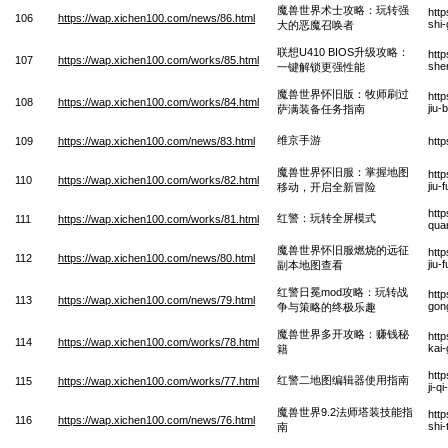
魔兽世界术士攻略：玩转强
htt
106
https://wap.xichen100.com/news/86.html
shi
大的恶魔召唤者
联想U410 BIOS升级攻略：
htt
107
https://wap.xichen100.com/works/85.html
shen
一键解锁更强性能
魔兽世界怀旧版：牧师刷过
htt
108
https://wap.xichen100.com/works/84.html
jiu
萨满装备任务指南
维京手游
109
https://wap.xichen100.com/news/83.html
htt
魔兽世界怀旧服：掌握地图
htt
110
https://wap.xichen100.com/works/82.html
jiu-
移动，开启全新冒险
htt
红警：玩转全屏模式
111
https://wap.xichen100.com/works/81.html
qua
魔兽世界怀旧服燃烧的远征
htt
112
https://wap.xichen100.com/news/80.html
jiu
副本地图查看
红警日冕mod攻略：玩转战
htt
113
https://wap.xichen100.com/news/79.html
gon
争与策略的终极乐趣
魔兽世界多开攻略：赚钱秘
htt
114
https://wap.xichen100.com/works/78.html
kai
籍
htt
红警二地图编辑器使用指南
115
https://wap.xichen100.com/works/77.html
ji-q
魔兽世界9.2法师塔装技能指
htt
116
https://wap.xichen100.com/news/76.html
shi
南