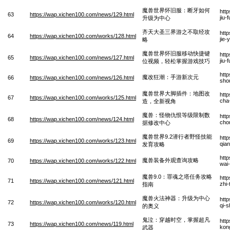
魔兽世界怀旧服：断牙如何
htt
63
https://wap.xichen100.com/news/129.html
jiu-
升级为中心
齐天大圣三界游之不取经攻
htt
64
https://wap.xichen100.com/works/128.html
jie-
略
魔兽世界怀旧服移动快捷键
htt
65
https://wap.xichen100.com/news/127.html
jiu-
位视频，轻松掌握游戏技巧
htt
魔改狂潮：手游新次元
66
https://wap.xichen100.com/news/126.html
sho
魔兽世界大脚插件：地图改
htt
67
https://wap.xichen100.com/works/125.html
cha-
造，全新视角
魔兽：怪物仇恨等级限制数
htt
68
https://wap.xichen100.com/news/124.html
chou
据修改中心
魔兽世界9.2潜行者野怪技能
htt
69
https://wap.xichen100.com/works/123.html
qia
发育攻略
htt
魔兽装备外观查询攻略
70
https://wap.xichen100.com/works/122.html
wai
魔兽9.0：罪魂之塔任务攻略
htt
71
https://wap.xichen100.com/news/121.html
zhi
指南
魔兽火法神器：升级为中心
htt
72
https://wap.xichen100.com/works/120.html
qi-s
的奥义
鬼泣：穿越时空，掌握超凡
htt
73
https://wap.xichen100.com/news/119.html
kon
武器