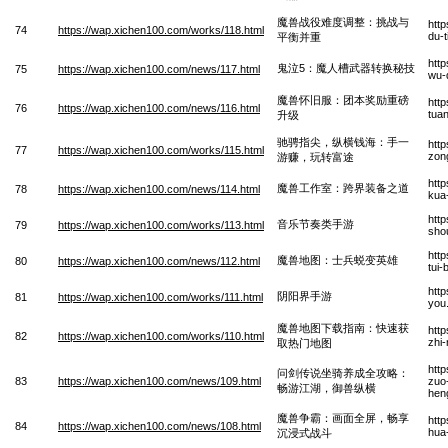
魔兽战役难度调整：挑战与
htt
74
https://wap.xichen100.com/works/118.html
du-
平衡并重
htt
鬼泣5：魔人槽武器转换秘技
75
https://wap.xichen100.com/news/117.html
wu-
魔兽怀旧服：团本奖励重磅
htt
76
https://wap.xichen100.com/news/116.html
tuan
升级
驰骋指尖，纵横钱海：手一
htt
77
https://wap.xichen100.com/works/115.html
zon
游赚，玩转富途
htt
魔兽工作室：跨界装备之道
78
https://wap.xichen100.com/news/114.html
kua
htt
音乐节奏类手游
79
https://wap.xichen100.com/works/113.html
sho
htt
魔兽地图：士兵蜕变英雄
80
https://wap.xichen100.com/news/112.html
tui-
htt
阴阳界手游
81
https://wap.xichen100.com/works/111.html
you
魔兽地图下载指南：快速获
htt
82
https://wap.xichen100.com/works/110.html
zhi
取热门地图
htt
问剑传说坐骑养成全攻略：
83
https://wap.xichen100.com/news/109.html
zuo
畅游江湖，御兽纵横
hen
魔兽争霸：画面全屏，畅享
htt
84
https://wap.xichen100.com/news/108.html
hua
沉浸式战斗