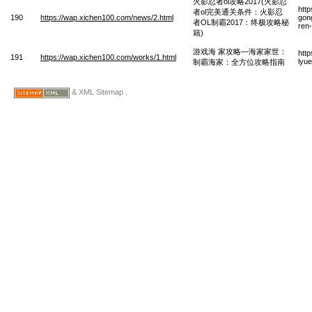
火影忍者ol攻略2017(火影忍
htt
者ol完美通关条件：火影忍
190
https://wap.xichen100.com/news/2.html
gon
者OL制霸2017：终极攻略秘
ren-
籍)
游戏海 家攻略—海家家世：
htt
191
https://wap.xichen100.com/works/1.html
lyue
制霸海家：全方位攻略指南
& XML Sitemap .