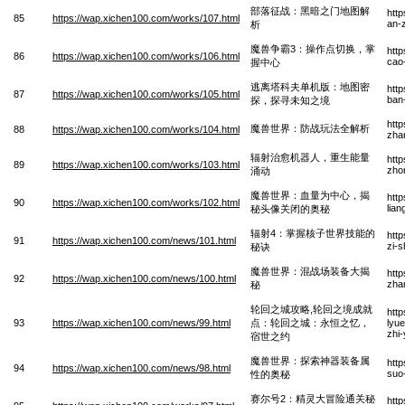
部落征战：黑暗之门地图解
htt
85
https://wap.xichen100.com/works/107.html
an-z
析
魔兽争霸3：操作点切换，掌
htt
86
https://wap.xichen100.com/works/106.html
cao
握中心
逃离塔科夫单机版：地图密
http
87
https://wap.xichen100.com/works/105.html
ban-
探，探寻未知之境
htt
魔兽世界：防战玩法全解析
88
https://wap.xichen100.com/works/104.html
zha
辐射治愈机器人，重生能量
htt
89
https://wap.xichen100.com/works/103.html
zho
涌动
魔兽世界：血量为中心，揭
htt
90
https://wap.xichen100.com/works/102.html
lian
秘头像关闭的奥秘
辐射4：掌握核子世界技能的
htt
91
https://wap.xichen100.com/news/101.html
zi-s
秘诀
魔兽世界：混战场装备大揭
htt
92
https://wap.xichen100.com/news/100.html
zha
秘
轮回之城攻略,轮回之境成就
htt
93
https://wap.xichen100.com/news/99.html
点：轮回之城：永恒之忆，
lyue
zhi
宿世之约
魔兽世界：探索神器装备属
htt
94
https://wap.xichen100.com/news/98.html
suo
性的奥秘
赛尔号2：精灵大冒险通关秘
htt